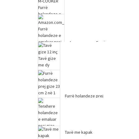
holandeze e emaluar
me gize...
Amazon.com_ Furrë
Amazon.com_ M-
holandeze e emaluar
COOKER Dutc prej
prej gize, 2,2 QT...
gize me smalt 4
kuart...
Tavë prej gize 12 inç me
dorezë të dyfishtë ...
Furrë holandeze prej
gize 23cm 2 në 1 Gize I
parapërpunuar...
Tavë me kapak