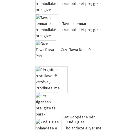
Dolli japonez me
rrumbullakët prej gize
sanduiç të palosshëm
kamping...
Tavë e lëmuar e
rrumbullakët prej gize
Gize Tawa Dosa Pan
Prodhues për
rrotulla vezësh,
Set 3-copëshe për
Prodhues për
2 në 1 gize
tava prej gize të para-
kone vafle Gas
holandeze e lyer me
spersonuara – F...