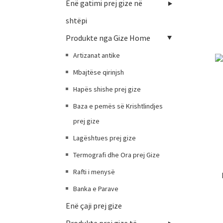
Enë gatimi prej gize në
shtëpi
Produkte nga Gize Home
Artizanat antike
Mbajtëse qirinjsh
Hapës shishe prej gize
Baza e pemës së Krishtlindjes
prej gize
Lagështues prej gize
Termografi dhe Ora prej Gize
Rafti i menysë
Banka e Parave
Enë çaji prej gize