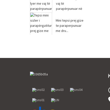
kuzhine jo...
vaj të
parapërpunuar në
furrë
Mini tepsi prej gize
te paraperpunuar
me dru...