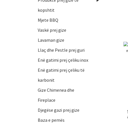
Produkte prej gize të
kopshtit
Mjete BBQ
Vaskë prej gize
Lavaman gize
Llaç dhe Pestle prej guri
Enë gatimi prej çeliku inox
Enë gatimi prej çeliku të
karbonit
Gize Chimenea dhe
Fireplace
Djegëse gazi prej gize
Baza e pemës