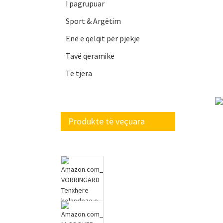
I pagrupuar
Sport & Argëtim
Enë e qelqit për pjekje
Tavë qeramike
Të tjera
Produkte të veçuara
Amazon.com_
VORRINGARD Furra