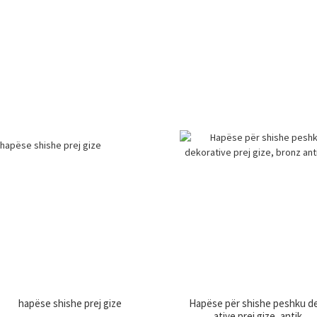
hapëse shishe prej gize
Hapëse për shishe peshku d
ative prej gize, antik...