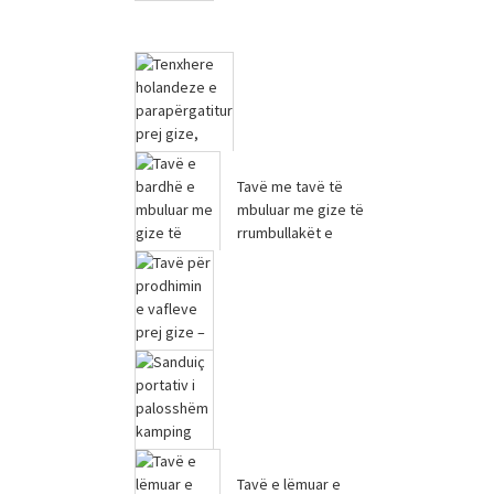
Tenxhere holandeze
furre e emaluar me gize
ne forme zemre me ...
Tavë me tavë të
mbuluar me gize të
Tenxhere holandeze
rrumbullakët e
e parapërgatitur
emaluar me...
prej gize, hudhër
patate...
Tepsi për prodhimin e
vafleve prej gize – 6 inç
maja e sobës...
Tavë e lëmuar e