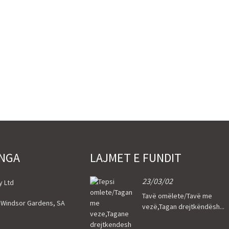
 NGA
LAJMET E FUNDIT
23/03/02
y Ltd
Tavë omëlete/Tavë me
, Windsor Gardens, SA
vezë,Tagan drejtkëndësh...