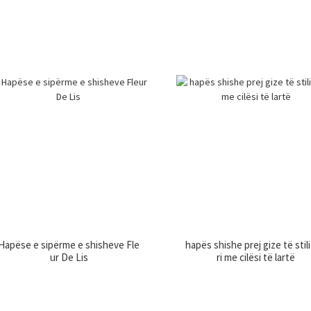
Hapëse e sipërme e shisheve Fle
hapës shishe prej gize të stili
ur De Lis
ri me cilësi të lartë