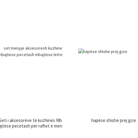
Seti i aksesorëve të kuzhinës Mb
hapëse shishe prej gize
ajtëse pecetash për raftet e men
usë...