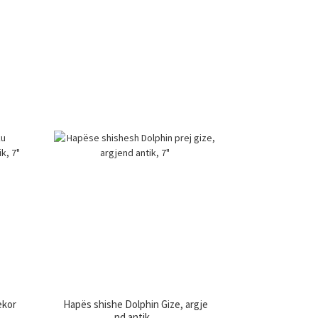
ekor
Hapës shishe Dolphin Gize, argje
nd antik...