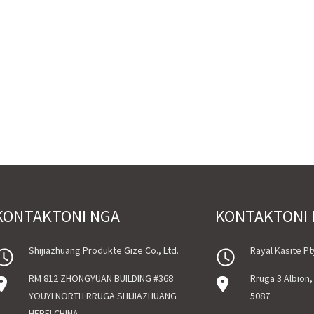
KONTAKTONI NGA
KONTAKTONI
Shijiazhuang Produkte Gize Co., Ltd.
Rayal Kasite Pt
RM 812 ZHONGYUAN BUILDING #368
Rruga 3 Albion
YOUYI NORTH RRUGA SHIJIAZHUANG
5087
HEBEI CHINA