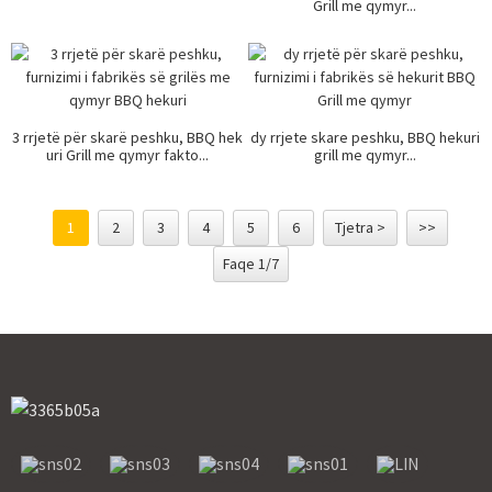
Grill me qymyr...
3 rrjetë për skarë peshku, BBQ hek
dy rrjete skare peshku, BBQ hekuri
uri Grill me qymyr fakto...
grill me qymyr...
1
2
3
4
5
6
Tjetra >
>>
Faqe 1/7