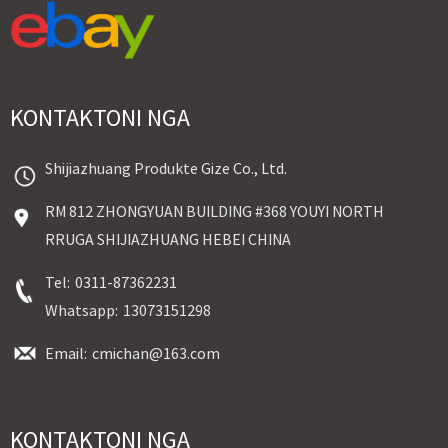
KONTAKTONI NGA
Shijiazhuang Produkte Gize Co., Ltd.
RM 812 ZHONGYUAN BUILDING #368 YOUYI NORTH
RRUGA SHIJIAZHUANG HEBEI CHINA
Tel:
0311-87362231
Whatsapp:
13073151298
Email:
cmichan@163.com
KONTAKTONI NGA