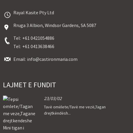
Rayal Kasite Pty Ltd
Rruga 3 Albion, Windsor Gardens, SA 5087
Tel:
+61 0421054886
Tel:
+61 0413638466
Email:
info@castironmaria.com
LAJMET E FUNDIT
23/03/02
Tavë omëlete/Tavë me vezë,Tagan
drejtkëndësh...