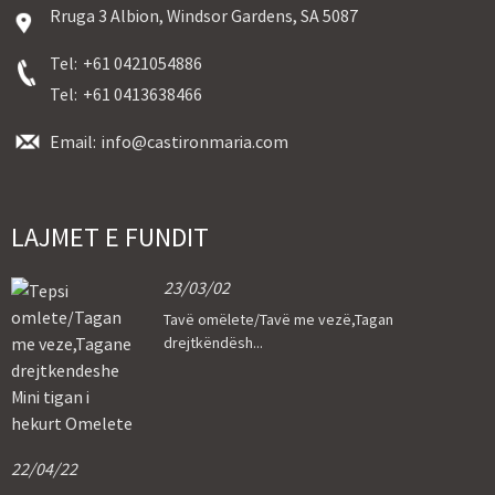
Rruga 3 Albion, Windsor Gardens, SA 5087
Tel:
+61 0421054886
Tel:
+61 0413638466
Email:
info@castironmaria.com
LAJMET E FUNDIT
23/03/02
Tavë omëlete/Tavë me vezë,Tagan
drejtkëndësh...
22/04/22