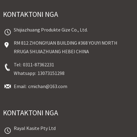
KONTAKTONI NGA
Shijiazhuang Produkte Gize Co., Ltd.
RM 812 ZHONGYUAN BUILDING #368 YOUYI NORTH
RRUGA SHIJIAZHUANG HEBEI CHINA
Tel:
0311-87362231
Whatsapp:
13073151298
Email:
cmichan@163.com
KONTAKTONI NGA
Rayal Kasite Pty Ltd