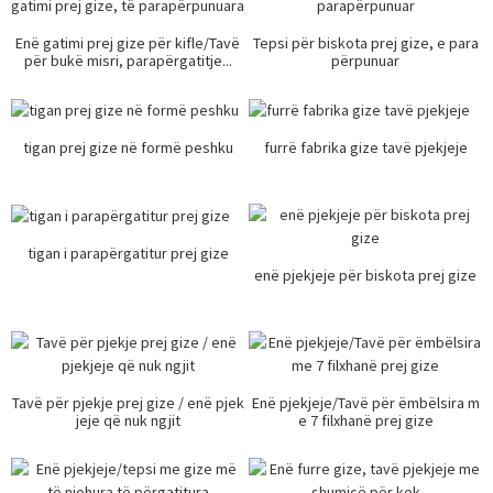
Enë gatimi prej gize për kifle/Tavë
Tepsi për biskota prej gize, e para
për bukë misri, parapërgatitje...
përpunuar
tigan prej gize në formë peshku
furrë fabrika gize tavë pjekjeje
tigan i parapërgatitur prej gize
enë pjekjeje për biskota prej gize
Tavë për pjekje prej gize / enë pjek
Enë pjekjeje/Tavë për ëmbëlsira m
jeje që nuk ngjit
e 7 filxhanë prej gize