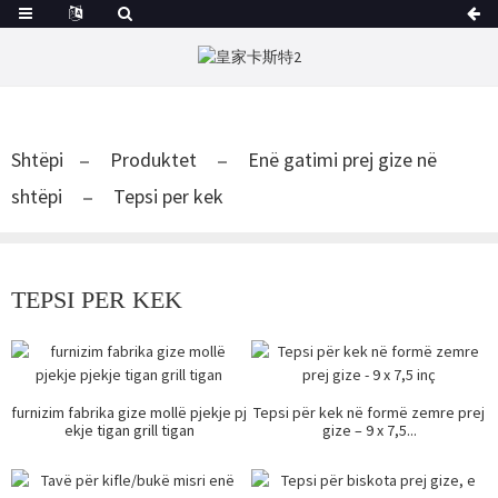
Shtëpi
Produktet
Enë gatimi prej gize në
shtëpi
Tepsi per kek
TEPSI PER KEK
furnizim fabrika gize mollë pjekje pj
Tepsi për kek në formë zemre prej
ekje tigan grill tigan
gize – 9 x 7,5...