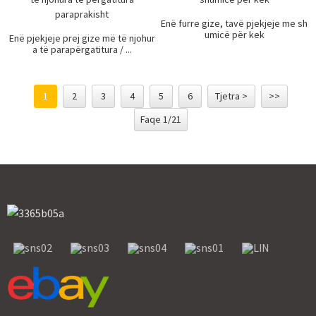
Enë furre gize, tavë pjekjeje me sh
umicë për kek
Enë pjekjeje prej gize më të njohur
a të parapërgatitura / ...
1
2
3
4
5
6
Tjetra >
>>
Faqe 1/21