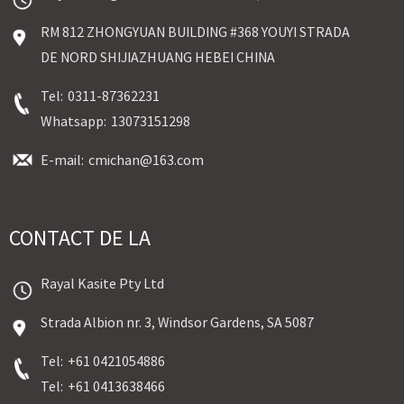
RM 812 ZHONGYUAN BUILDING #368 YOUYI STRADA
DE NORD SHIJIAZHUANG HEBEI CHINA
Tel:
0311-87362231
Whatsapp:
13073151298
E-mail:
cmichan@163.com
CONTACT DE LA
Rayal Kasite Pty Ltd
Strada Albion nr. 3, Windsor Gardens, SA 5087
Tel:
+61 0421054886
Tel:
+61 0413638466