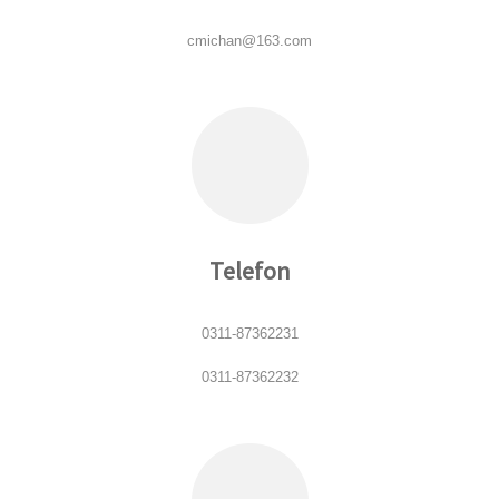
cmichan@163.com
Telefon
0311-87362231
0311-87362232