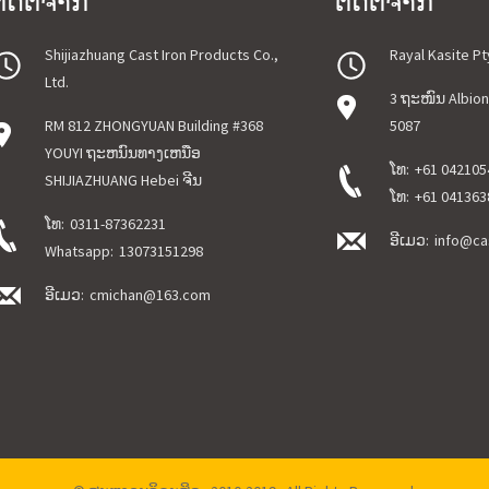
ຕິດຕໍ່ຈາກ
ຕິດຕໍ່ຈາກ
Shijiazhuang Cast Iron Products Co.,
Rayal Kasite Pt
Ltd.
3 ຖະໜົນ Albion
RM 812 ZHONGYUAN Building #368
5087
YOUYI ຖະ​ຫນົນ​ທາງ​ເຫນືອ
ໂທ:
+61 042105
SHIJIAZHUANG Hebei ຈີນ
ໂທ:
+61 041363
ໂທ:
0311-87362231
ອີເມວ:
info@ca
Whatsapp:
13073151298
ອີເມວ:
cmichan@163.com