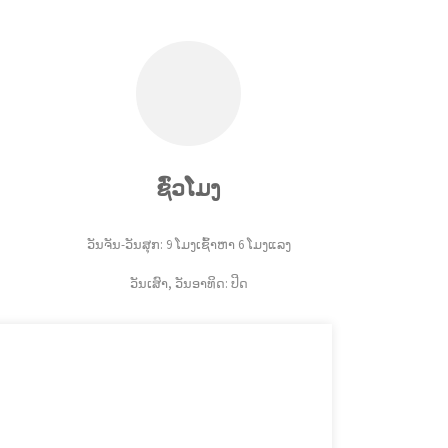
ຊົ່ວໂມງ
ວັນຈັນ-ວັນສຸກ: 9 ໂມງເຊົ້າຫາ 6 ໂມງແລງ
ວັນເສົາ, ວັນອາທິດ: ປິດ