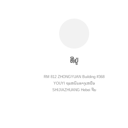
ທີ່ຢູ່
RM 812 ZHONGYUAN Building #368
YOUYI ຖະ​ຫນົນ​ທາງ​ເຫນືອ
SHIJIAZHUANG Hebei ຈີນ