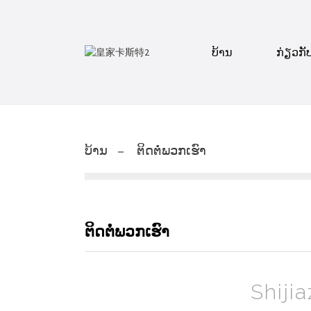
ບ້ານ
ກ່ຽວກັ
ບ້ານ
ຕິດຕໍ່ພວກເຮົາ
ຕິດຕໍ່ພວກເຮົາ
Shiji