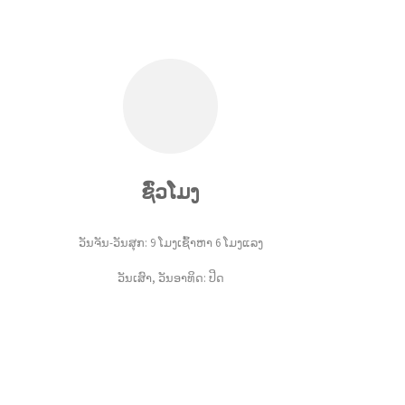
ຊົ່ວໂມງ
ວັນຈັນ-ວັນສຸກ: 9 ໂມງເຊົ້າຫາ 6 ໂມງແລງ
ວັນເສົາ, ວັນອາທິດ: ປິດ