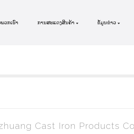
ບພວກເຮົາ
ການສະແດງສິນຄ້າ
ຂໍ້ມູນຂ່າວ
azhuang Cast Iron Products Co.