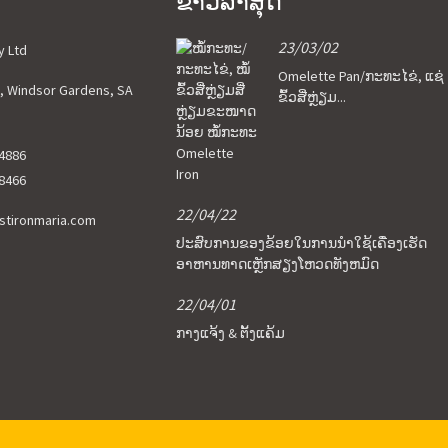
ຂ່າວລ່າສຸດ
23/03/02
y Ltd
Omelette Pan/ກະທະໄຂ່, ແຊ່
, Windsor Gardens, SA
ຂົ້ວສີ່ຫຼ່ຽມ...
4886
8466
22/04/22
stironmaria.com
ປະສົບການຂອງຂ້ອຍໃນການນໍາໃຊ້ເຄື່ອງເຮັດ
ອາຫານທາດເຫຼັກສຽງໂຫວດທັງຫມົດ
22/04/01
ກາງແຈ້ງ & ຕັ້ງແຄ້ມ