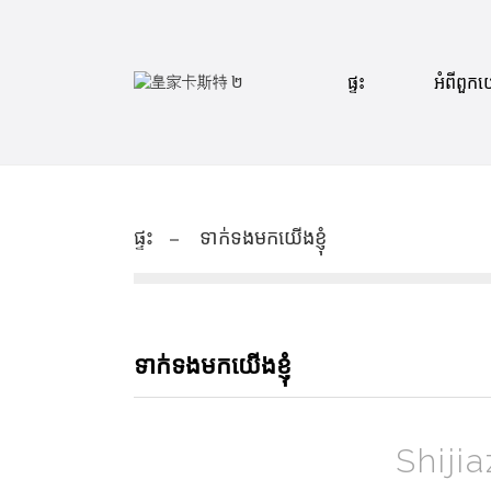
ផ្ទះ
អំពីពួក
ផ្ទះ
ទាក់ទងមកយើងខ្ញុំ
ទាក់ទងមកយើងខ្ញុំ
Shiji