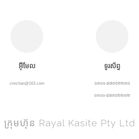
អ៊ីមែល
ទូរស័ព្ទ
cmichan@163.com
០៣១១-៨៧៣៦២២៣១
០៣១១-៨៧៣៦២២៣២
ក្រុមហ៊ុន Rayal Kasite Pty Ltd