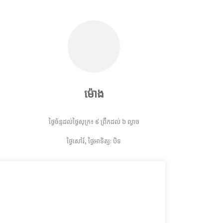
ម៉ោង
ថ្ងៃច័ន្ទដល់ថ្ងៃសុក្រ៖ ៩ ព្រឹកដល់ ៦ ល្ងាច
ថ្ងៃសៅរ៍, ថ្ងៃអាទិត្យ: បិទ