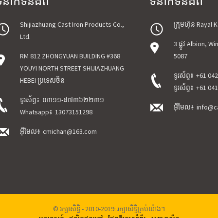
ំនាក់ទំនងពី
ទំនាក់ទំនងពី
Shijiazhuang Cast Iron Products Co.,
ក្រុមហ៊ុន Rayal 
Ltd.
3 ផ្លូវ Albion, 
RM 812 ZHONGYUAN BUILDING #368
5087
YOUYI NORTH STREET SHIJIAZHUANG
ទូរស័ព្ទ៖
+61 04
HEBEI ប្រទេសចិន
ទូរស័ព្ទ៖
+61 04
ទូរស័ព្ទ៖
០៣១១-៨៧៣៦២២៣១
អ៊ីមែល៖
info@c
Whatsapp៖
13073151298
អ៊ីមែល៖
cmichan@163.com
© រក្សាសិទ្ធិ - 2010-2019: រក្សាសិទ្ធិគ្រប់យ៉ាង។