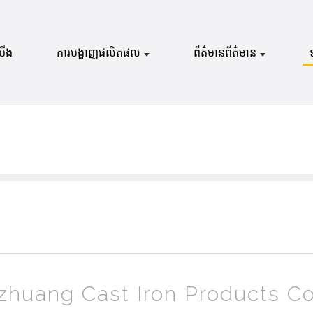
យើង
ការបង្ហាញផលិតផល
ព័ត៌មានព័ត៌មាន
azhuang Cast Iron Products Co.