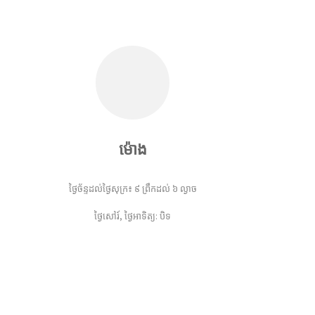
ម៉ោង
ថ្ងៃច័ន្ទដល់ថ្ងៃសុក្រ៖ ៩ ព្រឹកដល់ ៦ ល្ងាច
ថ្ងៃសៅរ៍, ថ្ងៃអាទិត្យ: បិទ