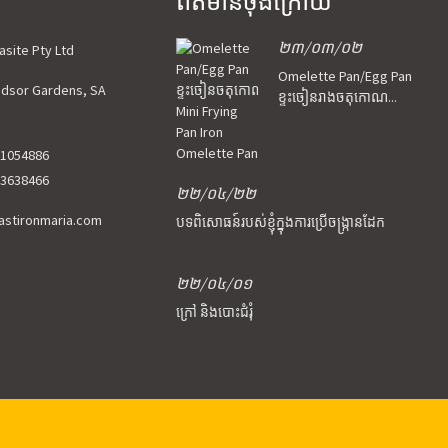
ព័ត៌មានចុងក្រោយ
២៣/០៣/០២
Kasite Pty Ltd
Omelette Pan/Egg Pan
Windsor Gardens, SA
ខ្ទះចៀនរាងចតុកោណ...
21054886
13638466
២២/០៤/២២
astironmaria.com
បទពិសោធន៍របស់ខ្ញុំក្នុងការប្រើចង្ក្រានដែក
២២/០៤/០១
ក្រៅ និងបោះជំរុំ