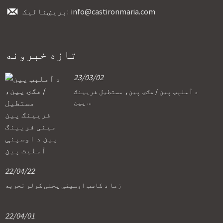
info@castironmaria.com
بریښنالیک:
تازه خبرونه
23/03/02
د آملېټ پین / هګۍ پین، مستطیل فریینګ
پین ...
22/04/22
زما د کاسټ اوسپنې پخلی کولو تجربه
22/04/01