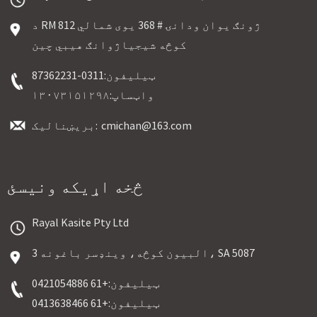
د RM 812 ژونګ یوان ودانۍ # 368 یوی شمالي
کوڅه شیجیاژوانګ هیبي چین
ټیلیفون:
0311-87362231
واټساپ:
۱۳۰۷۳۱۵۱۲۹۸
cmichan@163.com
بریښنالیک:
څخه اړیکه ونیسئ
Rayal Kasite Pty Ltd
3 البیون کوڅه، وینډسر باغونه، SA 5087
ټیلیفون:
+61 0421054886
ټیلیفون:
+61 0413638466