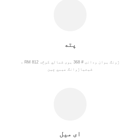
پته
د RM 812 ژونګ یوان ودانۍ # 368 یوی شمالي کوڅه
شیجیاژوانګ هیبي چین
ای میل