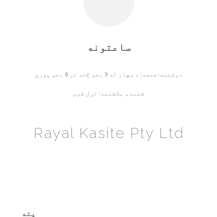
ساعتونه
دوشنبه-جمعه: د سهار له 9 بجو څخه تر 6 بجو پورې
شنبه، یکشنبه: تړل شوی
Rayal Kasite Pty Ltd
پته