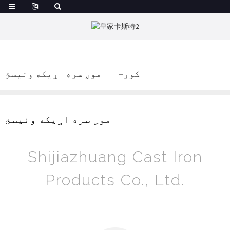
کور
موږ سره اړیکه ونیسئ
موږ سره اړیکه ونیسئ
Shijiazhuang Cast Iron
Products Co., Ltd.