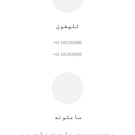
تلیفون
+61 0421054886
+61 0413638466
ساعتونه
دوشنبه-جمعه: د سهار له 9 بجو څخه تر 6 بجو پورې