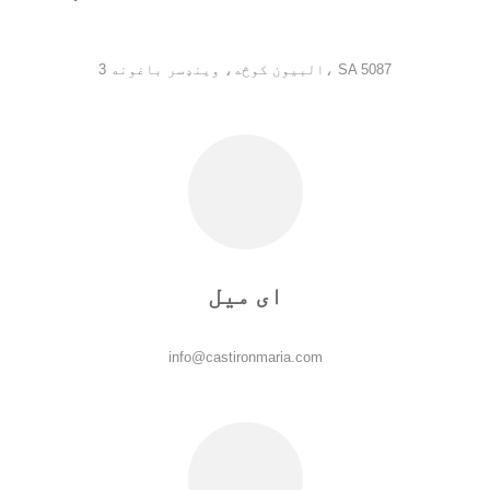
3 البیون کوڅه، وینډسر باغونه، SA 5087
ای میل
info@castironmaria.com