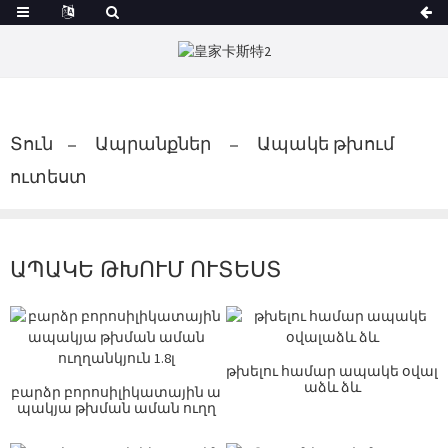
Տուն
Ապրանքներ
Ապակե թխում
ուտեստ
ԱՊԱԿԵ ԹԽՈՒՄ ՈՒՏԵՍՏ
թխելու համար ապակե օվալ
աձև ձև
բարձր բորոսիլիկատային ա
պակյա թխման աման ուղղ
անկյուն...