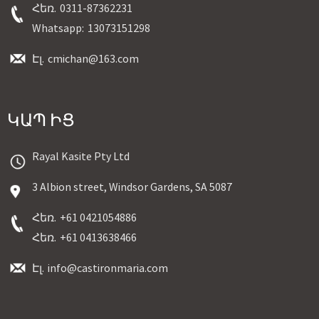
Հեռ.
0311-87362231
Whatsapp:
13073151298
Էլ.
cmichan@163.com
ԿԱՊ ԻՑ
Rayal Kasite Pty Ltd
3 Albion street, Windsor Gardens, SA 5087
Հեռ.
+61 0421054886
Հեռ.
+61 0413638466
Էլ.
info@castironmaria.com