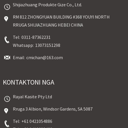
Shijiazhuang Produkte Gize Co., Ltd.
RM 812 ZHONGYUAN BUILDING #368 YOUYI NORTH
RRUGA SHIJIAZHUANG HEBEI CHINA
Tel:
0311-87362231
Whatsapp:
13073151298
Email:
cmichan@163.com
KONTAKTONI NGA
Rayal Kasite Pty Ltd
Rruga 3 Albion, Windsor Gardens, SA 5087
Tel:
+61 0421054886