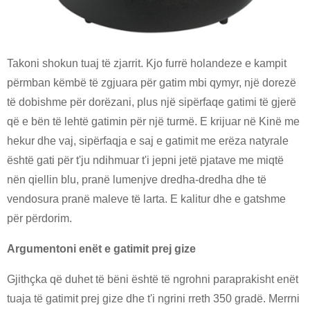
Takoni shokun tuaj të zjarrit. Kjo furrë holandeze e kampit
përmban këmbë të zgjuara për gatim mbi qymyr, një dorezë
të dobishme për dorëzani, plus një sipërfaqe gatimi të gjerë
që e bën të lehtë gatimin për një turmë. E krijuar në Kinë me
hekur dhe vaj, sipërfaqja e saj e gatimit me erëza natyrale
është gati për t'ju ndihmuar t'i jepni jetë pjatave me miqtë
nën qiellin blu, pranë lumenjve dredha-dredha dhe të
vendosura pranë maleve të larta. E kalitur dhe e gatshme
për përdorim.
Argumentoni enët e gatimit prej gize
Gjithçka që duhet të bëni është të ngrohni paraprakisht enët
tuaja të gatimit prej gize dhe t'i ngrini rreth 350 gradë. Merrni