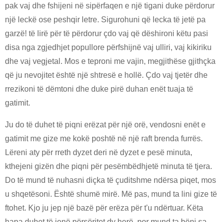
pak vaj dhe fshijeni në sipërfaqen e një tigani duke përdorur
një leckë ose peshqir letre. Sigurohuni që lecka të jetë pa
garzë! të lirë për të përdorur çdo vaj që dëshironi këtu pasi
disa nga zgjedhjet popullore përfshijnë vaj ulliri, vaj kikiriku
dhe vaj vegjetal. Mos e teproni me vajin, megjithëse gjithçka
që ju nevojitet është një shtresë e hollë. Çdo vaj tjetër dhe
rrezikoni të dëmtoni dhe duke pirë duhan enët tuaja të
gatimit.
Ju do të duhet të piqni erëzat për një orë, vendosni enët e
gatimit me gize me kokë poshtë në një raft brenda furrës.
Lëreni aty për rreth dyzet deri në dyzet e pesë minuta,
kthejeni gizën dhe piqni për pesëmbëdhjetë minuta të tjera.
Do të mund të nuhasni diçka të çuditshme ndërsa piqet, mos
u shqetësoni. Është shumë mirë. Më pas, mund ta lini gize të
ftohet. Kjo ju jep një bazë për erëza për t'u ndërtuar. Këta
hapa duhet të jenë përsëritet dy herë, por mund ta bëni sa