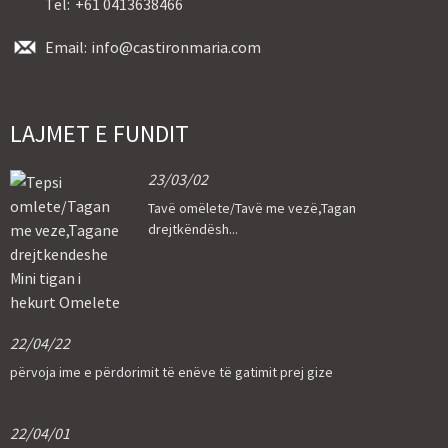
Tel:
+61 0413638466
Email:
info@castironmaria.com
LAJMET E FUNDIT
23/03/02
Tavë omëlete/Tavë me vezë,Tagan
drejtkëndësh...
22/04/22
përvoja ime e përdorimit të enëve të gatimit prej gize
22/04/01